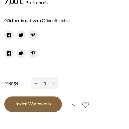
7,00 €
Bruttopreis
Gärtner in nativem Olivenöl extra
-
+
Menge
In den Warenkorb
62