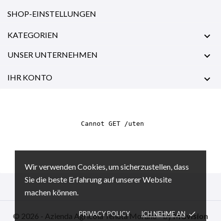
SHOP-EINSTELLUNGEN
KATEGORIEN

UNSER UNTERNEHMEN

IHR KONTO

Wir verwenden Cookies, um sicherzustellen, dass
Sie die beste Erfahrung auf unserer Website
machen können.
PRIVACY POLICY
ICH NEHME AN
done
© 2026 - Azienda Agricola Tenuta Morano - by
MGvision