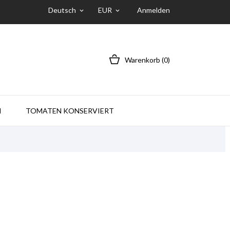
Deutsch
EUR
Anmelden
keyboard_arrow_down
keyboard_arrow_down
Warenkorb
(0)
N
TOMATEN KONSERVIERT