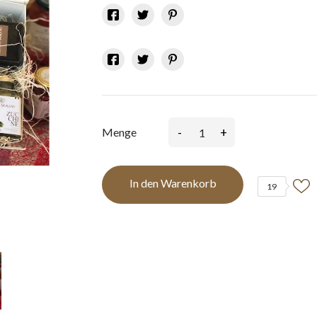
-
+
Menge
In den Warenkorb
19