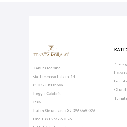
KATE
Zitrus
Tenuta Morano
Extra 
via Tommaso Edison, 14
Frucht
89022 Cittanova
Öl und
Reggio Calabria
Tomate
Italy
Rufen Sie uns an:
+39 0966660026
Fax:
+39 0966660026