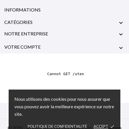
INFORMATIONS
CATÉGORIES

NOTRE ENTREPRISE

VOTRE COMPTE

Nous utilisons des cookies pour nous assurer que
vous pouvez avoir la meilleure expérience sur notre
site.
POLITIQUE DE CONFIDENTIALITÉ
ACCEPT
done
© 2026 - Azienda Agricola Tenuta Morano - by
MGvision